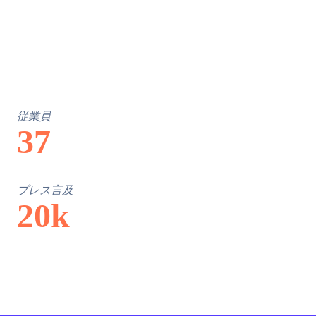
従業員
37
プレス言及
20k